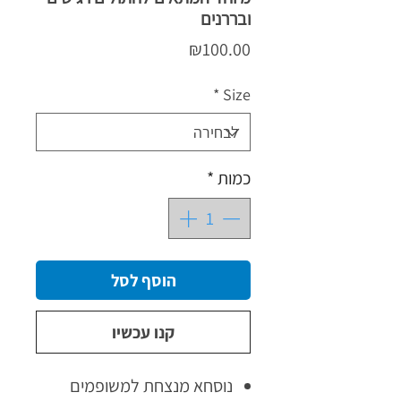
ובררנים
מחיר
₪100.00
*
Size
כמות
*
הוסף לסל
קנו עכשיו
נוסחא מנצחת למשופמים