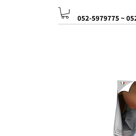
052-5979775
~
05