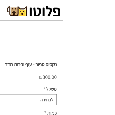
ב
נקסוס סניור - עוף ופרות הדר
מחיר
₪300.00
משקל
*
לבחירה
כמות
*