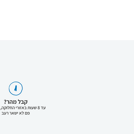
indica); נתרן כלורי; תמצית עץ
אומגה 6 2,00%, אנרגיה מטבולית 3.800 קק"ל / ק"ג.
של טאנינים); גלוקוזאמין; כונדרויט
fructooligosaccharides.
חומצה פולית חומצי
סידן יוד נטול 
נחושת (נחושת) 47,00 
DL מתיונין טהור טכנית 3.000,00 מ"ג. נוגדי חמצון.