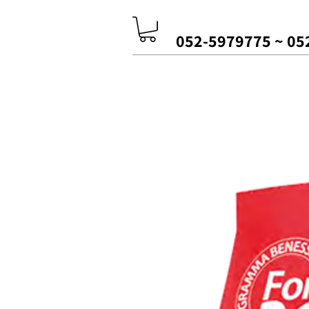
052-5979775
~
05