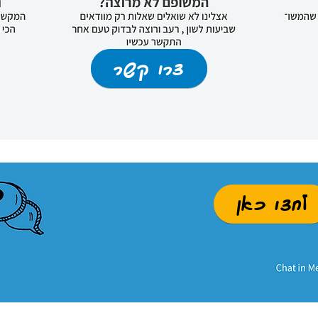
ק"ג), נתרן selen זה 0.77 מ"ג לק"ג (סלניום
צרו קשר
לחצו כאן