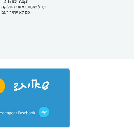
מ"ג / 
0.35 מ"ג / ק"ג). צבעים. נוגדי חמצון.